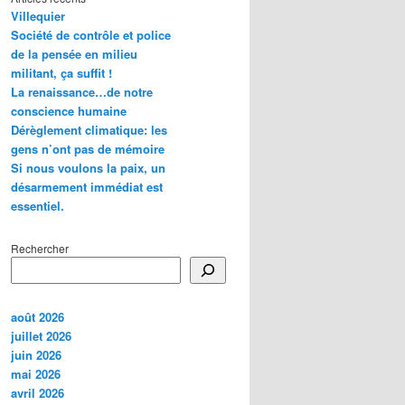
Villequier
Société de contrôle et police
de la pensée en milieu
militant, ça suffit !
La renaissance…de notre
conscience humaine
Dérèglement climatique: les
gens n’ont pas de mémoire
Si nous voulons la paix, un
désarmement immédiat est
essentiel.
Rechercher
août 2026
juillet 2026
juin 2026
mai 2026
avril 2026