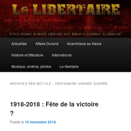
Aller
Aller
au
au
contenu
contenu
principal
secondaire
Le Libertaire
Menu
Actualités
Affaire Durand
Anarchisme au Havre
principal
Histoire et littérature
International
Musique, cinéma, photos
Le libertaire
ARCHIVES PAR MOT-CLÉ :
CENTENAIRE GRANDE GUERRE
1918-2018 : Fête de la victoire
?
Publié le
10 novembre 2018