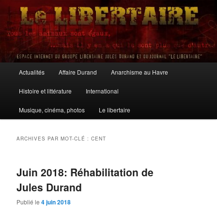
Aller
Aller
au
au
contenu
contenu
principal
secondaire
Le Libertaire
Menu
Actualités
Affaire Durand
Anarchisme au Havre
principal
Histoire et littérature
International
Musique, cinéma, photos
Le libertaire
ARCHIVES PAR MOT-CLÉ :
CENT
Juin 2018: Réhabilitation de
Jules Durand
Publié le
4 juin 2018