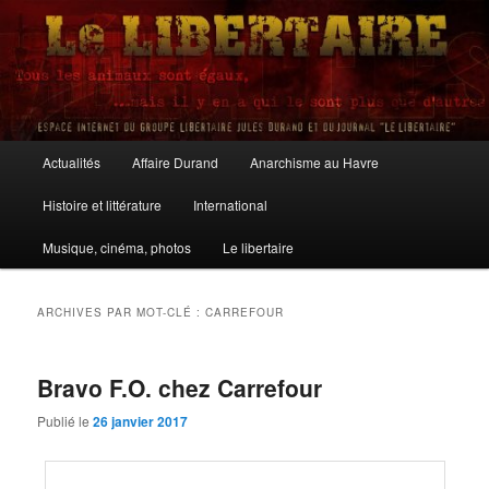
Aller
Aller
au
au
contenu
contenu
principal
secondaire
Le Libertaire
Menu
Actualités
Affaire Durand
Anarchisme au Havre
principal
Histoire et littérature
International
Musique, cinéma, photos
Le libertaire
ARCHIVES PAR MOT-CLÉ :
CARREFOUR
Bravo F.O. chez Carrefour
Publié le
26 janvier 2017