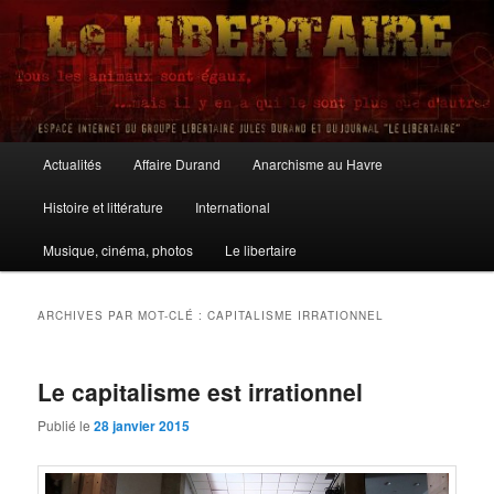
Aller
Aller
au
au
contenu
contenu
principal
secondaire
Le Libertaire
Menu
Actualités
Affaire Durand
Anarchisme au Havre
principal
Histoire et littérature
International
Musique, cinéma, photos
Le libertaire
ARCHIVES PAR MOT-CLÉ :
CAPITALISME IRRATIONNEL
Le capitalisme est irrationnel
Publié le
28 janvier 2015