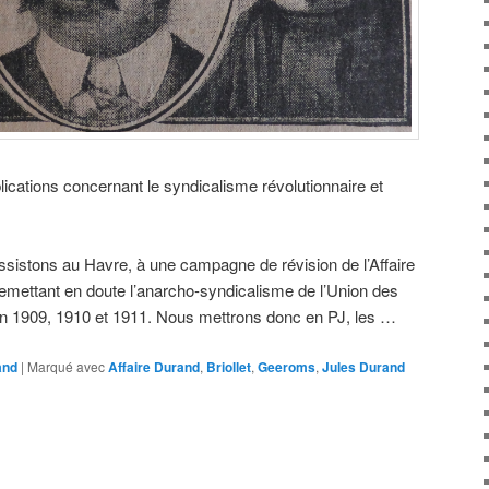
lications concernant le syndicalisme révolutionnaire et
sistons au Havre, à une campagne de révision de l’Affaire
emettant en doute l’anarcho-syndicalisme de l’Union des
n 1909, 1910 et 1911. Nous mettrons donc en PJ, les …
and
|
Marqué avec
Affaire Durand
,
Briollet
,
Geeroms
,
Jules Durand