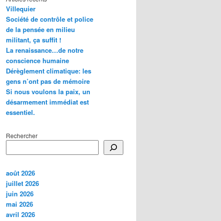
Villequier
Société de contrôle et police
de la pensée en milieu
militant, ça suffit !
La renaissance…de notre
conscience humaine
Dérèglement climatique: les
gens n’ont pas de mémoire
Si nous voulons la paix, un
désarmement immédiat est
essentiel.
Rechercher
août 2026
juillet 2026
juin 2026
mai 2026
avril 2026