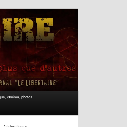
ue, cinéma, photos
Articles récents