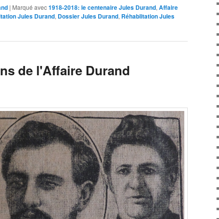
and
|
Marqué avec
1918-2018: le centenaire Jules Durand
,
Affaire
itation Jules Durand
,
Dossier Jules Durand
,
Réhablitation Jules
ns de l'Affaire Durand