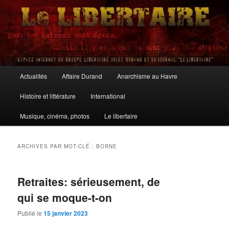
Aller
Aller
au
au
contenu
contenu
principal
secondaire
Le Libertaire
Menu
Actualités
Affaire Durand
Anarchisme au Havre
principal
Histoire et littérature
International
Musique, cinéma, photos
Le libertaire
ARCHIVES PAR MOT-CLÉ :
BORNE
Retraites: sérieusement, de
qui se moque-t-on
Publié le
15 janvier 2023