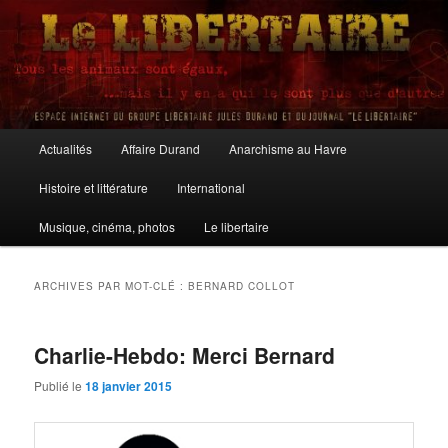
Aller
Aller
au
au
contenu
contenu
principal
secondaire
Le Libertaire
Menu
Actualités
Affaire Durand
Anarchisme au Havre
principal
Histoire et littérature
International
Musique, cinéma, photos
Le libertaire
ARCHIVES PAR MOT-CLÉ :
BERNARD COLLOT
Charlie-Hebdo: Merci Bernard
Publié le
18 janvier 2015