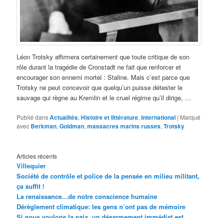
Léon Trotsky affirmera certainement que toute critique de son
rôle durant la tragédie de Cronstadt ne fait que renforcer et
encourager son ennemi mortel : Staline. Mais c’est parce que
Trotsky ne peut concevoir que quelqu’un puisse détester le
sauvage qui règne au Kremlin et le cruel régime qu’il dirige, …
Publié dans
Actualités
,
Histoire et littérature
,
International
|
Marqué
avec
Berkman
,
Goldman
,
massacres marins russes
,
Trotsky
Articles récents
Villequier
Société de contrôle et police de la pensée en milieu militant,
ça suffit !
La renaissance…de notre conscience humaine
Dérèglement climatique: les gens n’ont pas de mémoire
Si nous voulons la paix, un désarmement immédiat est