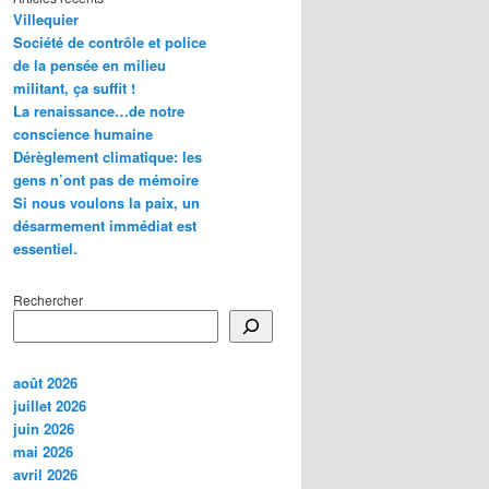
Villequier
Société de contrôle et police
de la pensée en milieu
militant, ça suffit !
La renaissance…de notre
conscience humaine
Dérèglement climatique: les
gens n’ont pas de mémoire
Si nous voulons la paix, un
désarmement immédiat est
essentiel.
Rechercher
août 2026
juillet 2026
juin 2026
mai 2026
avril 2026