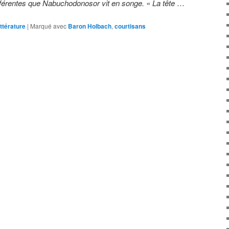
férentes que Nabuchodonosor vit en songe. « La tête
…
ittérature
|
Marqué avec
Baron Holbach
,
courtisans