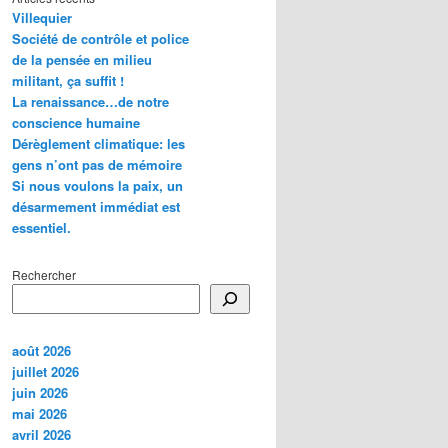
Villequier
Société de contrôle et police
de la pensée en milieu
militant, ça suffit !
La renaissance…de notre
conscience humaine
Dérèglement climatique: les
gens n’ont pas de mémoire
Si nous voulons la paix, un
désarmement immédiat est
essentiel.
Rechercher
août 2026
juillet 2026
juin 2026
mai 2026
avril 2026