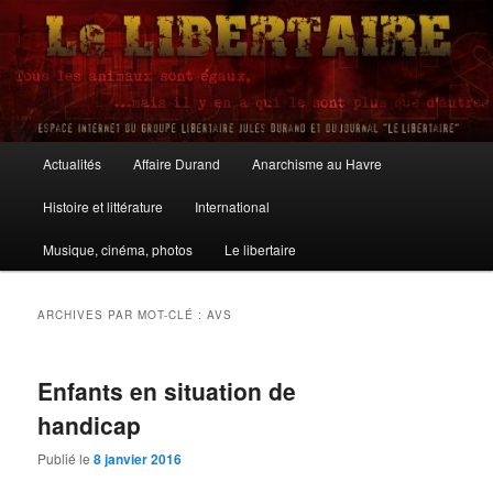
Aller
Aller
au
au
contenu
contenu
principal
secondaire
Le Libertaire
Menu
Actualités
Affaire Durand
Anarchisme au Havre
principal
Histoire et littérature
International
Musique, cinéma, photos
Le libertaire
ARCHIVES PAR MOT-CLÉ :
AVS
Enfants en situation de
handicap
Publié le
8 janvier 2016