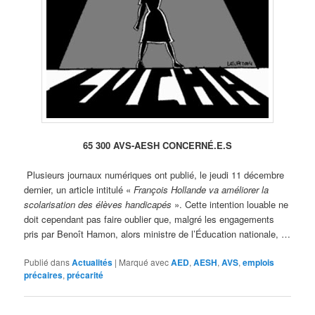
65 300 AVS-AESH CONCERNÉ.E.S
Plusieurs journaux numériques ont publié, le jeudi 11 décembre
dernier, un article intitulé «
François Hollande
va améliorer la
scolarisation des élèves handicapés
». Cette intention louable ne
doit cependant pas faire oublier que, malgré les engagements
pris par Benoît Hamon, alors ministre de l’Éducation nationale, …
Publié dans
Actualités
|
Marqué avec
AED
,
AESH
,
AVS
,
emplois
précaires
,
précarité