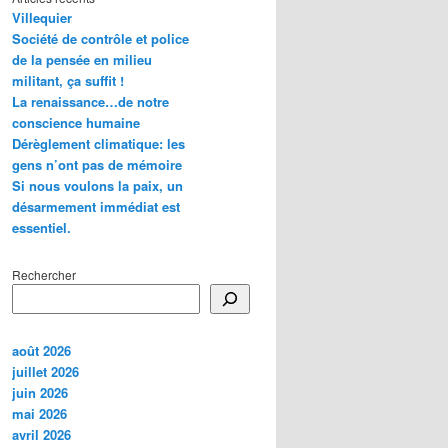
Villequier
Société de contrôle et police
de la pensée en milieu
militant, ça suffit !
La renaissance…de notre
conscience humaine
Dérèglement climatique: les
gens n’ont pas de mémoire
Si nous voulons la paix, un
désarmement immédiat est
essentiel.
Rechercher
août 2026
juillet 2026
juin 2026
mai 2026
avril 2026