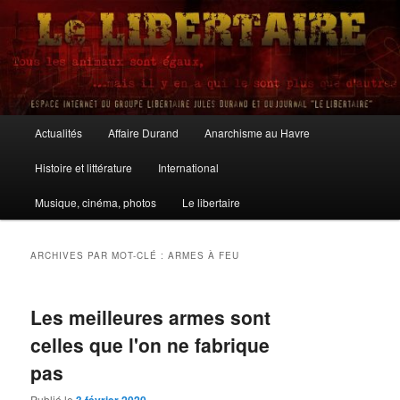
Aller
Aller
au
au
contenu
contenu
principal
secondaire
Le Libertaire
Menu
Actualités
Affaire Durand
Anarchisme au Havre
principal
Histoire et littérature
International
Musique, cinéma, photos
Le libertaire
ARCHIVES PAR MOT-CLÉ :
ARMES À FEU
Les meilleures armes sont
celles que l'on ne fabrique
pas
Publié le