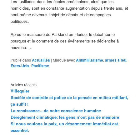
Les fusillades dans les écoles américaines, ainsi que les
homicides, sont en constante augmentation depuis trente ans, et
sont même devenus l’objet de débats et de campagnes
politiques.
Après le massacre de Parkland en Floride, le débat sur le
pourquoi et le comment de ces événements se déclenche à
nouveau. …
Publié dans
Actualités
|
Marqué avec
Antimilitarisme
,
armes à feu
,
Etats-Unis
,
Pacifisme
Articles récents
Villequier
Société de contrôle et police de la pensée en milieu militant,
ça suffit !
La renaissance…de notre conscience humaine
Dérèglement climatique: les gens n’ont pas de mémoire
Si nous voulons la paix, un désarmement immédiat est
essentiel.