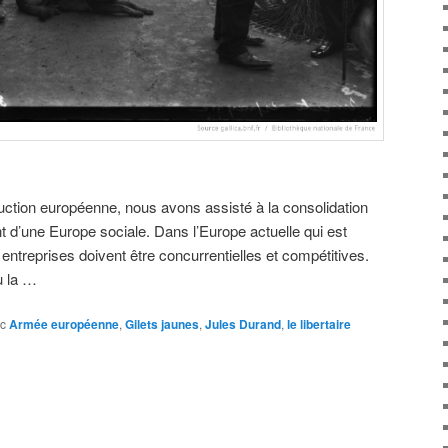
uction européenne, nous avons assisté à la consolidation
t d’une Europe sociale. Dans l’Europe actuelle qui est
ntreprises doivent être concurrentielles et compétitives.
u la …
c
Armée européenne
,
Gilets jaunes
,
Jules Durand
,
le libertaire