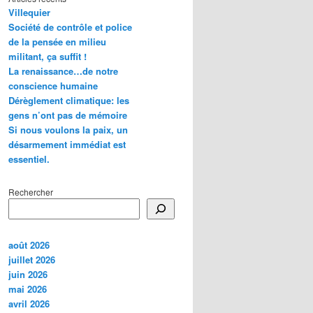
Villequier
Société de contrôle et police
de la pensée en milieu
militant, ça suffit !
La renaissance…de notre
conscience humaine
Dérèglement climatique: les
gens n’ont pas de mémoire
Si nous voulons la paix, un
désarmement immédiat est
essentiel.
Rechercher
août 2026
juillet 2026
juin 2026
mai 2026
avril 2026