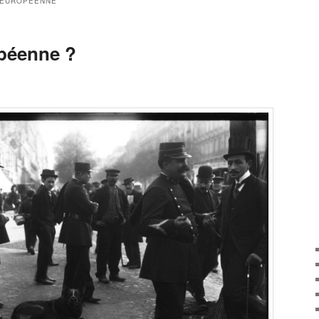
 EUROPÉENNE
péenne ?