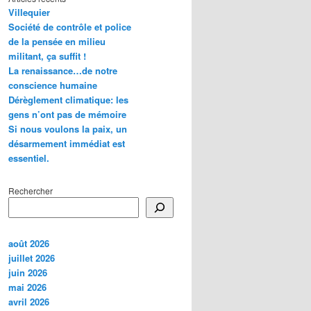
Villequier
Société de contrôle et police
de la pensée en milieu
militant, ça suffit !
La renaissance…de notre
conscience humaine
Dérèglement climatique: les
gens n’ont pas de mémoire
Si nous voulons la paix, un
désarmement immédiat est
essentiel.
Rechercher
août 2026
juillet 2026
juin 2026
mai 2026
avril 2026