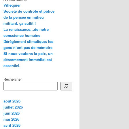
Villequier
Société de contrôle et police
de la pensée en milieu
militant, ça suffit !
La renaissance…de notre
conscience humaine
Dérèglement climatique: les
gens n’ont pas de mémoire
Si nous voulons la paix, un
désarmement immédiat est
essentiel.
Rechercher
août 2026
juillet 2026
juin 2026
mai 2026
avril 2026