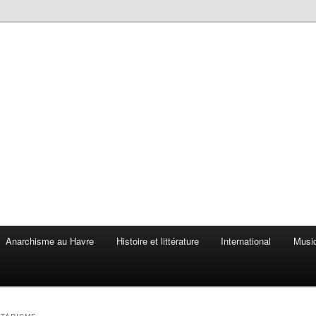
Anarchisme au Havre
Histoire et littérature
International
Musiq