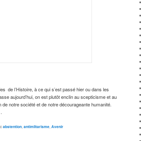
s de l’Histoire, à ce qui s’est passé hier ou dans les
sse aujourd’hui, on est plutôt enclin au scepticisme et au
n de notre société et de notre décourageante humanité.
…
c
abstention
,
antimlitarisme
,
Avenir