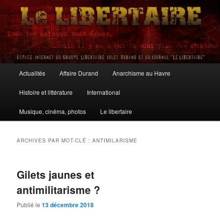
Aller
Aller
au
au
contenu
contenu
principal
secondaire
Le Libertaire
Menu
Actualités
Affaire Durand
Anarchisme au Havre
principal
Histoire et littérature
International
Musique, cinéma, photos
Le libertaire
ARCHIVES PAR MOT-CLÉ :
ANTIMILARISME
Gilets jaunes et
antimilitarisme ?
Publié le
13 décembre 2018