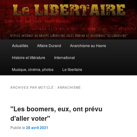
Aller
Aller
au
au
contenu
contenu
principal
secondaire
Le Libertaire
Menu
Actualités
Affaire Durand
Anarchisme au Havre
principal
Histoire et littérature
International
Musique, cinéma, photos
Le libertaire
ARCHIVES PAR MOT-CLÉ :
ANRACHISME
"Les boomers, eux, ont prévu
d'aller voter"
Publié le
28 avril 2021