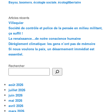
Bayou
,
boomers
,
écologie sociale
,
écologilibertaire
Articles récents
Villequier
Société de contrôle et police de la pensée en milieu militant,
ça suffit !
La renaissance…de notre conscience humaine
Dérèglement climatique: les gens n’ont pas de mémoire
Si nous voulons la paix, un désarmement immédiat est
essentiel.
Rechercher
août 2026
juillet 2026
juin 2026
mai 2026
avril 2026
mars 2026