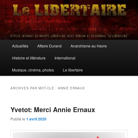
Aller
Aller
au
au
contenu
contenu
principal
secondaire
Le Libertaire
Menu
Actualités
Affaire Durand
Anarchisme au Havre
principal
Histoire et littérature
International
Musique, cinéma, photos
Le libertaire
ARCHIVES PAR MOT-CLÉ :
ANNIE ERNAUX
Yvetot: Merci Annie Ernaux
Publié le
1 avril 2020