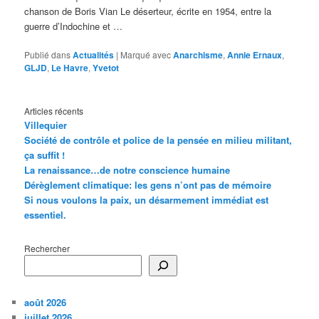
chanson de Boris Vian Le déserteur, écrite en 1954, entre la
guerre d’Indochine et …
Publié dans
Actualités
|
Marqué avec
Anarchisme
,
Annie Ernaux
,
GLJD
,
Le Havre
,
Yvetot
Articles récents
Villequier
Société de contrôle et police de la pensée en milieu militant,
ça suffit !
La renaissance…de notre conscience humaine
Dérèglement climatique: les gens n’ont pas de mémoire
Si nous voulons la paix, un désarmement immédiat est
essentiel.
Rechercher
août 2026
juillet 2026