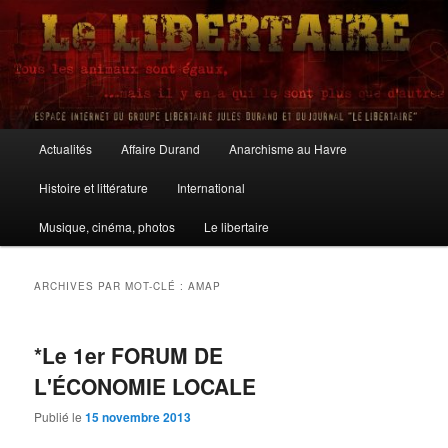
Aller
Aller
au
au
contenu
contenu
principal
secondaire
Le Libertaire
Menu
Actualités
Affaire Durand
Anarchisme au Havre
principal
Histoire et littérature
International
Musique, cinéma, photos
Le libertaire
ARCHIVES PAR MOT-CLÉ :
AMAP
*Le 1er FORUM DE
L'ÉCONOMIE LOCALE
Publié le
15 novembre 2013