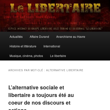
Aller
Aller
au
au
contenu
contenu
principal
secondaire
Le Libertaire
Menu
Actualités
Affaire Durand
Anarchisme au Havre
principal
Histoire et littérature
International
Musique, cinéma, photos
Le libertaire
ARCHIVES PAR MOT-CLÉ :
ALTERNATIVE LIBERTAIRE
L’alternative sociale et
libertaire a toujours été au
coeur de nos discours et