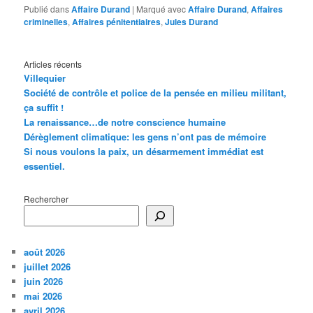
Publié dans
Affaire Durand
|
Marqué avec
Affaire Durand
,
Affaires
criminelles
,
Affaires pénitentiaires
,
Jules Durand
Articles récents
Villequier
Société de contrôle et police de la pensée en milieu militant,
ça suffit !
La renaissance…de notre conscience humaine
Dérèglement climatique: les gens n’ont pas de mémoire
Si nous voulons la paix, un désarmement immédiat est
essentiel.
Rechercher
août 2026
juillet 2026
juin 2026
mai 2026
avril 2026