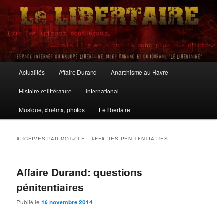
Aller
Aller
au
au
contenu
contenu
principal
secondaire
Le Libertaire
Menu
Actualités
Affaire Durand
Anarchisme au Havre
principal
Histoire et littérature
International
Musique, cinéma, photos
Le libertaire
ARCHIVES PAR MOT-CLÉ :
AFFAIRES PÉNITENTIAIRES
Affaire Durand: questions
pénitentiaires
Publié le
16 novembre 2014