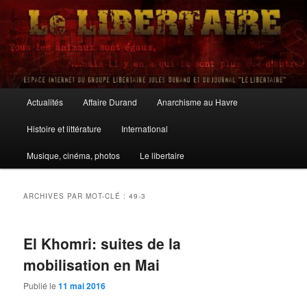
Aller
Aller
au
au
contenu
contenu
principal
secondaire
Le Libertaire
Menu
Actualités
Affaire Durand
Anarchisme au Havre
principal
Histoire et littérature
International
Musique, cinéma, photos
Le libertaire
ARCHIVES PAR MOT-CLÉ :
49-3
El Khomri: suites de la
mobilisation en Mai
Publié le
11 mai 2016