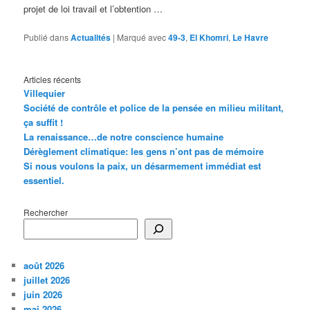
projet de loi travail et l’obtention …
Publié dans
Actualités
|
Marqué avec
49-3
,
El Khomri
,
Le Havre
Articles récents
Villequier
Société de contrôle et police de la pensée en milieu militant,
ça suffit !
La renaissance…de notre conscience humaine
Dérèglement climatique: les gens n’ont pas de mémoire
Si nous voulons la paix, un désarmement immédiat est
essentiel.
Rechercher
août 2026
juillet 2026
juin 2026
mai 2026