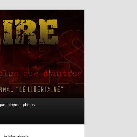
ue, cinéma, photos
Articles récents