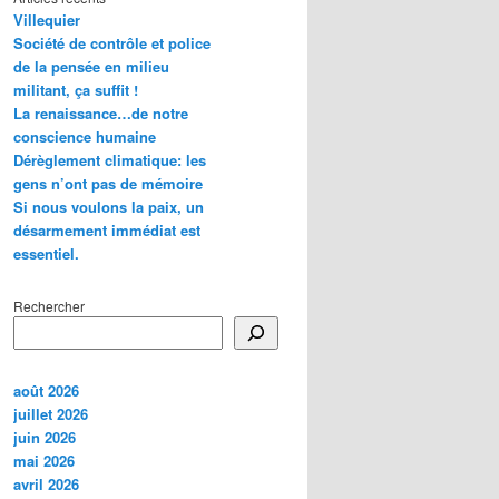
Villequier
Société de contrôle et police
de la pensée en milieu
militant, ça suffit !
La renaissance…de notre
conscience humaine
Dérèglement climatique: les
gens n’ont pas de mémoire
Si nous voulons la paix, un
désarmement immédiat est
essentiel.
Rechercher
août 2026
juillet 2026
juin 2026
mai 2026
avril 2026