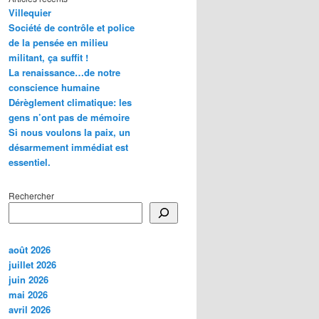
Villequier
Société de contrôle et police
de la pensée en milieu
militant, ça suffit !
La renaissance…de notre
conscience humaine
Dérèglement climatique: les
gens n’ont pas de mémoire
Si nous voulons la paix, un
désarmement immédiat est
essentiel.
Rechercher
août 2026
juillet 2026
juin 2026
mai 2026
avril 2026