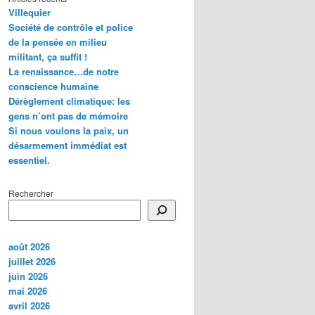
Villequier
Société de contrôle et police
de la pensée en milieu
militant, ça suffit !
La renaissance…de notre
conscience humaine
Dérèglement climatique: les
gens n’ont pas de mémoire
Si nous voulons la paix, un
désarmement immédiat est
essentiel.
Rechercher
août 2026
juillet 2026
juin 2026
mai 2026
avril 2026