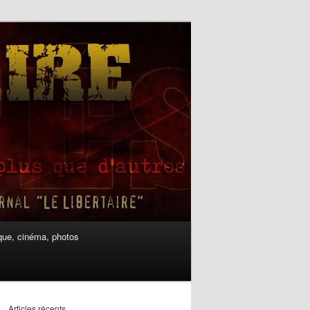
ue, cinéma, photos
Articles récents