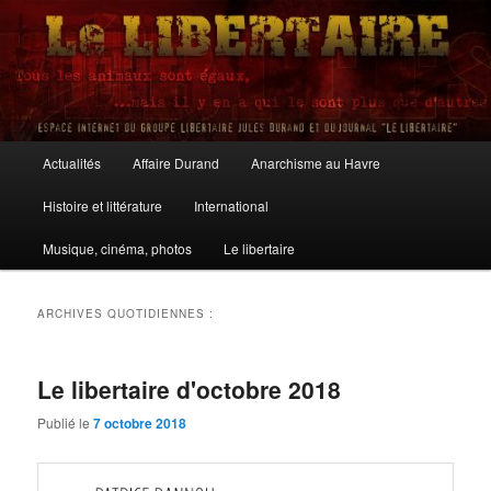
Aller
Aller
au
au
contenu
contenu
principal
secondaire
Le Libertaire
Menu
Actualités
Affaire Durand
Anarchisme au Havre
principal
Histoire et littérature
International
Musique, cinéma, photos
Le libertaire
ARCHIVES QUOTIDIENNES :
Le libertaire d'octobre 2018
Publié le
7 octobre 2018