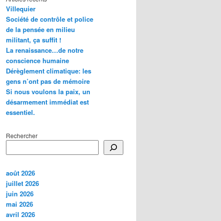
Villequier
Société de contrôle et police
de la pensée en milieu
militant, ça suffit !
La renaissance…de notre
conscience humaine
Dérèglement climatique: les
gens n’ont pas de mémoire
Si nous voulons la paix, un
désarmement immédiat est
essentiel.
Rechercher
août 2026
juillet 2026
juin 2026
mai 2026
avril 2026