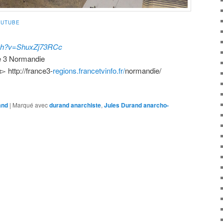
OUTUBE
ch?
v=ShuxZj73RCc
ce 3 Normandie
▻ http://france3-
regions.
francetvinfo.fr/
normandie/
and
|
Marqué avec
durand anarchiste
,
Jules Durand anarcho-