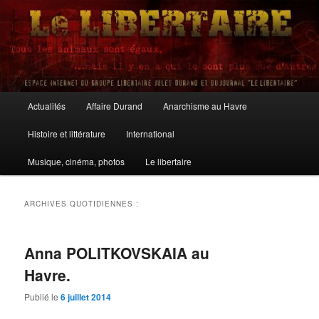
Aller
Aller
au
au
contenu
contenu
principal
secondaire
Le Libertaire
Menu
Actualités
Affaire Durand
Anarchisme au Havre
principal
Histoire et littérature
International
Musique, cinéma, photos
Le libertaire
ARCHIVES QUOTIDIENNES :
Anna POLITKOVSKAIA au
Havre.
Publié le
6 juillet 2014