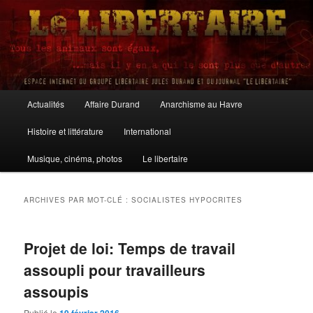
Aller
Aller
au
au
contenu
contenu
principal
secondaire
Le Libertaire
Menu
Actualités
Affaire Durand
Anarchisme au Havre
principal
Histoire et littérature
International
Musique, cinéma, photos
Le libertaire
ARCHIVES PAR MOT-CLÉ :
SOCIALISTES HYPOCRITES
Projet de loi: Temps de travail
assoupli pour travailleurs
assoupis
Publié le