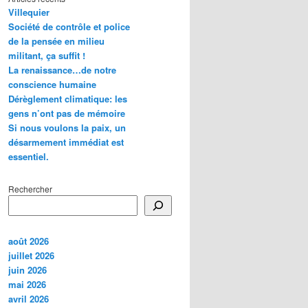
Villequier
Société de contrôle et police
de la pensée en milieu
militant, ça suffit !
La renaissance…de notre
conscience humaine
Dérèglement climatique: les
gens n’ont pas de mémoire
Si nous voulons la paix, un
désarmement immédiat est
essentiel.
Rechercher
août 2026
juillet 2026
juin 2026
mai 2026
avril 2026