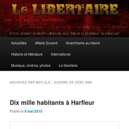
Aller
Aller
au
au
contenu
contenu
principal
secondaire
Le Libertaire
Menu
Actualités
Affaire Durand
Anarchisme au Havre
principal
Histoire et littérature
International
Musique, cinéma, photos
Le libertaire
ARCHIVES PAR MOT-CLÉ :
GUERRE DE CENT ANS
Dix mille habitants à Harfleur
Publié le
9 mai 2015