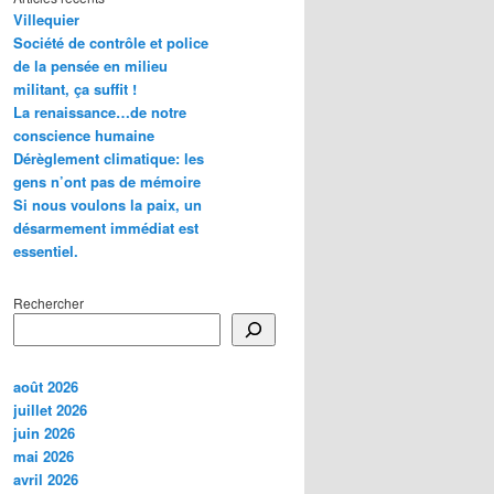
Villequier
Société de contrôle et police
de la pensée en milieu
militant, ça suffit !
La renaissance…de notre
conscience humaine
Dérèglement climatique: les
gens n’ont pas de mémoire
Si nous voulons la paix, un
désarmement immédiat est
essentiel.
Rechercher
août 2026
juillet 2026
juin 2026
mai 2026
avril 2026