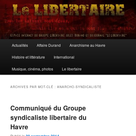
Aller
Aller
au
au
contenu
contenu
principal
secondaire
Le Libertaire
Menu
Actualités
Affaire Durand
Anarchisme au Havre
principal
Histoire et littérature
International
Musique, cinéma, photos
Le libertaire
ARCHIVES PAR MOT-CLÉ :
ANARCHO-SYNDICALISTE
Communiqué du Groupe
syndicaliste libertaire du
Havre
Publié le