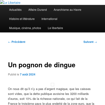
Aller
au
Menu
Actualités
Affaire Durand
Anarchisme au Havre
contenu
principal
principal
Le Libertaire
Histoire et littérature
International
Musique, cinéma, photos
Le libertaire
Navigation
←
Précédent
Suivant
→
des
articles
Un pognon de dingue
Publié le
7 août 2024
On nous dit qu’il n’y a pas d’argent magique, que les caisses
sont vides, que la dette publique avoisine les 3200 milliards
d’euros, soit 10% de la richesse nationale, ce qui fait de la
France le troisième pays le plus endetté de la zone euro, que la