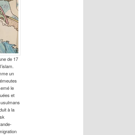
eune de 17
’islam.
omme un
d’émeutes
semé le
uées et
 musulmans
uit à la
usk
Grande-
migration