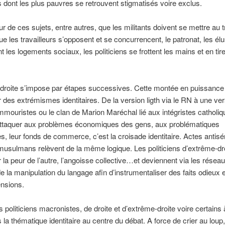
rs dont les plus pauvres se retrouvent stigmatisés voire exclus.
ur de ces sujets, entre autres, que les militants doivent se mettre au tr
e les travailleurs s’opposent et se concurrencent, le patronat, les él
t les logements sociaux, les politiciens se frottent les mains et en tir
droite s’impose par étapes successives. Cette montée en puissance
r des extrémismes identitaires. De la version ligth via le RN à une ve
mmouristes ou le clan de Marion Maréchal lié aux intégristes catholiq
attaquer aux problèmes économiques des gens, aux problématiques
s, leur fonds de commerce, c’est la croisade identitaire. Actes antisé
musulmans relèvent de la même logique. Les politiciens d’extrême-dr
r la peur de l’autre, l’angoisse collective…et deviennent via les résea
e la manipulation du langage afin d’instrumentaliser des faits odieux et
ensions.
s politiciens macronistes, de droite et d’extrême-droite voire certains
s la thématique identitaire au centre du débat. A force de crier au loup