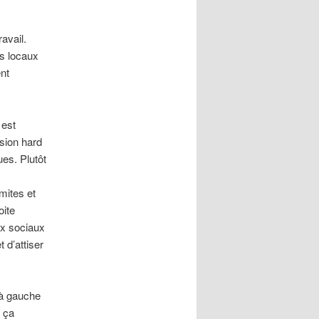
avail.
us locaux
ent
 est
rsion hard
ues. Plutôt
mites et
oite
ux sociaux
 d’attiser
 à gauche
, ça