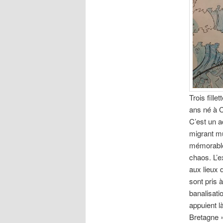
Trois fille
ans né à C
C’est un a
migrant mu
mémorables
chaos. L’
aux lieux
sont pris 
banalisati
appuient là
Bretagne »