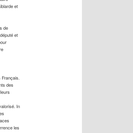
blarde et
os de
député et
pour
re
s Français.
nts des
lleurs
alorisé. In
res
paces
rrence les