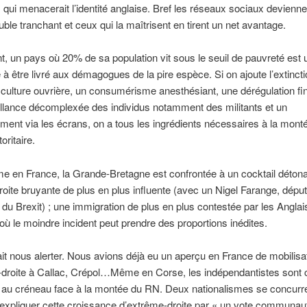
qui menacerait l’identité anglaise. Bref les réseaux sociaux devienn
ble tranchant et ceux qui la maîtrisent en tirent un net avantage.
t, un pays où 20% de sa population vit sous le seuil de pauvreté est
 être livré aux démagogues de la pire espèce. Si on ajoute l’extinct
 culture ouvrière, un consumérisme anesthésiant, une dérégulation fi
llance décomplexée des individus notamment des militants et un
ment via les écrans, on a tous les ingrédients nécessaires à la mont
oritaire.
 en France, la Grande-Bretagne est confrontée à un cocktail détona
oite bruyante de plus en plus influente (avec un Nigel Farange, déput
du Brexit) ; une immigration de plus en plus contestée par les Anglai
 où le moindre incident peut prendre des proportions inédites.
it nous alerter. Nous avions déjà eu un aperçu en France de mobilisa
droite à Callac, Crépol…Même en Corse, les indépendantistes sont c
 au créneau face à la montée du RN. Deux nationalismes se concurr
d’expliquer cette croissance d’extrême-droite par « un vote communau