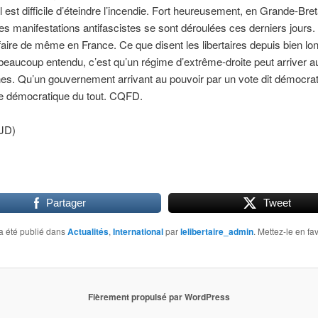
il est difficile d’éteindre l’incendie. Fort heureusement, en Grande-Bre
 manifestations antifascistes se sont déroulées ces derniers jours. I
aire de même en France. Ce que disent les libertaires depuis bien l
beaucoup entendu, c’est qu’un régime d’extrême-droite peut arriver a
nes. Qu’un gouvernement arrivant au pouvoir par un vote dit démocra
re démocratique du tout. CQFD.
JD)
Partager
Tweet
a été publié dans
Actualités
,
International
par
lelibertaire_admin
. Mettez-le en fa
Fièrement propulsé par WordPress