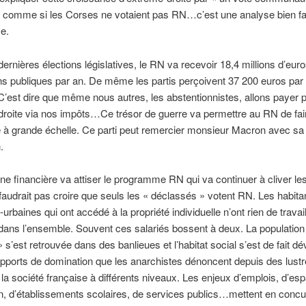
, comme si les Corses ne votaient pas RN…c’est une analyse bien fai
e.
dernières élections législatives, le RN va recevoir 18,4 millions d’eur
s publiques par an. De même les partis perçoivent 37 200 euros par 
C’est dire que même nous autres, les abstentionnistes, allons payer 
droite via nos impôts…Ce trésor de guerre va permettre au RN de fai
à grande échelle. Ce parti peut remercier monsieur Macron avec sa
.
e financière va attiser le programme RN qui va continuer à cliver le
 faudrait pas croire que seuls les « déclassés » votent RN. Les habita
urbaines qui ont accédé à la propriété individuelle n’ont rien de travai
dans l’ensemble. Souvent ces salariés bossent à deux. La population
 s’est retrouvée dans des banlieues et l’habitat social s’est de fait dév
rapports de domination que les anarchistes dénoncent depuis des lust
 la société française à différents niveaux. Les enjeux d’emplois, d’es
on, d’établissements scolaires, de services publics…mettent en concu