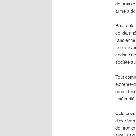
de masse, 
arme à dou
Pour autan
condamné à
l’ancienne
une survei
endoctrine
société aut
Tout comme
extrême-dr
promoteur 
insécurité
Cela devra
d’extrême-
de monter
ainsi. Et 