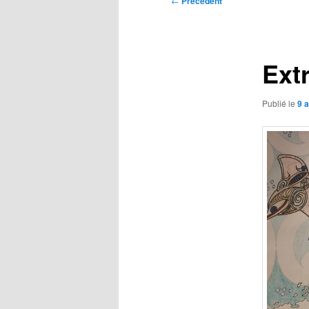
←
Précédent
des
articles
Ext
Publié le
9 