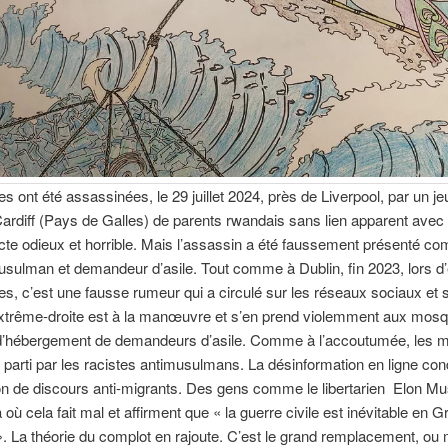
ttes ont été assassinées, le 29 juillet 2024, près de Liverpool, par un j
ardiff (Pays de Galles) de parents rwandais sans lien apparent avec l
cte odieux et horrible. Mais l’assassin a été faussement présenté c
sulman et demandeur d’asile. Tout comme à Dublin, fin 2023, lors 
, c’est une fausse rumeur qui a circulé sur les réseaux sociaux et 
extrême-droite est à la manœuvre et s’en prend violemment aux mosq
 d’hébergement de demandeurs d’asile. Comme à l’accoutumée, les
à parti par les racistes antimusulmans. La désinformation en ligne cond
on de discours anti-migrants. Des gens comme le libertarien Elon M
 où cela fait mal et affirment que « la guerre civile est inévitable en 
. La théorie du complot en rajoute. C’est le grand remplacement, ou 