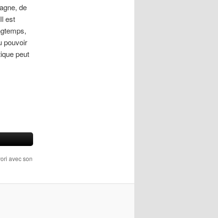
tagne, de
l est
ongtemps,
u pouvoir
tique peut
vori avec son