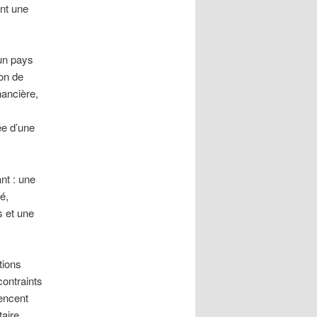
ent une
 un pays
ion de
nancière,
ée d’une
nt : une
é,
s et une
tions
ontraints
encent
taire