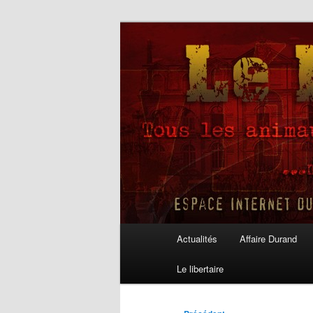
Aller
au
contenu
Le Libertaire
principal
Menu
Actualités
Affaire Durand
principal
Le libertaire
Navigation