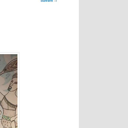
Suivant
→