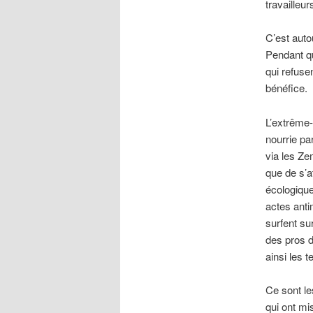
travailleu
C’est auto
Pendant qu
qui refusen
bénéfice.
L’extrême-
nourrie pa
via les Ze
que de s’
écologique
actes anti
surfent su
des pros d
ainsi les t
Ce sont le
qui ont mi