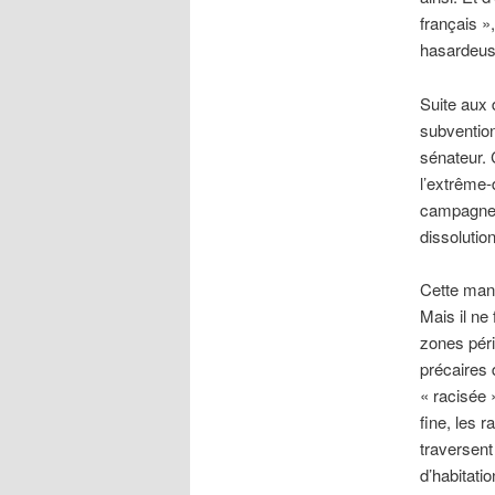
français »
hasardeus
Suite aux 
subvention
sénateur. 
l’extrême-
campagne 
dissolution
Cette mann
Mais il ne
zones péri-
précaires 
« racisée »
fine, les 
traversent
d’habitati