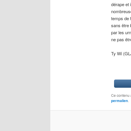
dérape et 
nombreuses
temps de f
sans être 
par les ur
ne pas êt
Ty Wi (GL
Ce contenu 
permalien
.