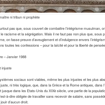
maître ni tribun ni prophète
 surtout pas que, sous couvert de combattre l’intégrisme musulman, on
 le racisme et la ségrégation. Mais il ne faut pas non plus que, sous p
sme, on fasse preuve d’aveuglement et d’indulgence envers l’intégris
ns toutes les confessions – pour la laïcité et pour la liberté de pensée
ire – Janvier 1988
 injuste
ystèmes sociaux sont viables, même les plus injustes et les plus abs
s juste, ni très logique, que, dans la Grèce et la Rome antiques, dans l
 jusque dans les Etats-Unis du XIXè siècle, une partie de la populatio
’est-à-dire obligée de travailler sans recevoir de salaire, sans possé
jouir d’aucun droit.