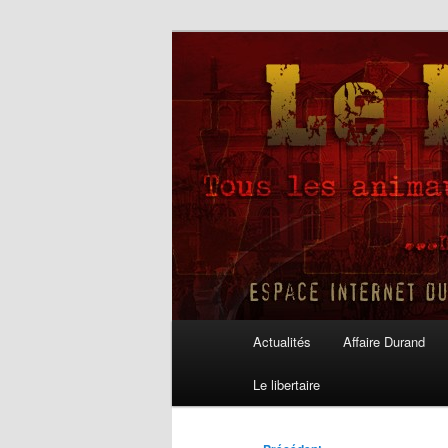
Aller
au
contenu
Le Libertaire
principal
Menu
Actualités
Affaire Durand
principal
Le libertaire
Navigation