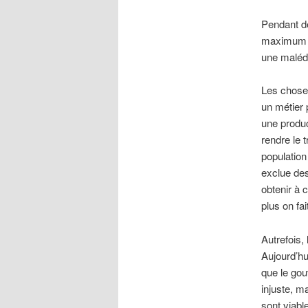
Pendant de
maximum de
une malédi
Les choses
un métier 
une produc
rendre le 
population
exclue des
obtenir à 
plus on fai
Autrefois,
Aujourd’hu
que le gou
injuste, m
sont viabl