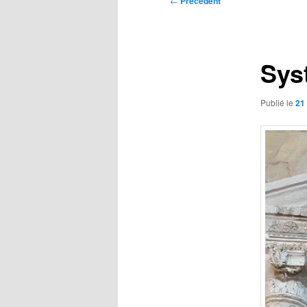
←
Précédent
des
articles
Sys
Publié le
21 