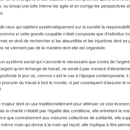
, ou lorsqu’une lutte interne les agite et en corrige les perspectives et
s.
de ceux qui rejettent systématiquement sur la société la responsabili
comme si cette grande coupable n’était composée que d’individus in
s en droit de rechercher si les absurdités et les injustices dont se 
ns ne viennent pas de la manière dont elle est organisée.
 système social qui n’accorde le nécessaire que contre de l’argent,
’argent qu’en échange de travail, ne serait-il pas menacé d’ébranlem
 profonds le jour où, comme c’est le cas à l’époque contemporaine, il 
 procurer du travail à tout le monde, ni par conséquent d’assurer le 
?
majeur dont on use traditionnellement pour atténuer ce vice économi
is la charité n’établit pas l’égalité des conditions, elle entretient la mi
rce que contrairement aux mesures collectives de solidarité, elle su
a même main qui donne à la main qui reçoit, elle implique à titre perm