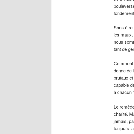
bouleverse
fondement
Sans être 
les maux, 
nous somme
tant de ge
Comment un
donne de l
brutaux et
capable de
à chacun 
Le remède 
charité. Ma
jamais, pa
toujours l