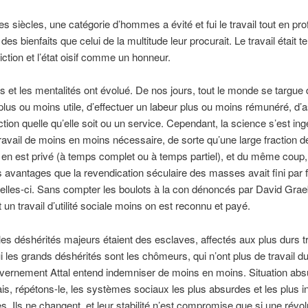
s siècles, une catégorie d’hommes a évité et fui le travail tout en prof
s bienfaits que celui de la multitude leur procurait. Le travail était t
ction et l’état oisif comme un honneur.
 et les mentalités ont évolué. De nos jours, tout le monde se targue 
plus ou moins utile, d’effectuer un labeur plus ou moins rémunéré, d’
tion quelle qu’elle soit ou un service. Cependant, la science s’est ing
travail de moins en moins nécessaire, de sorte qu’une large fraction de
 en est privé (à temps complet ou à temps partiel), et du même coup,
 avantages que la revendication séculaire des masses avait fini par f
celles-ci. Sans compter les boulots à la con dénoncés par David Gra
t un travail d’utilité sociale moins on est reconnu et payé.
 les déshérités majeurs étaient des esclaves, affectés aux plus durs t
i les grands déshérités sont les chômeurs, qui n’ont plus de travail du
vernement Attal entend indemniser de moins en moins. Situation abs
ais, répétons-le, les systèmes sociaux les plus absurdes et les plus i
es. Ils ne changent, et leur stabilité n’est compromise que si une révol