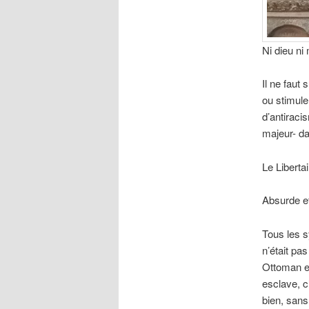
Ni dieu ni 
Il ne faut
ou stimule
d’antiraci
majeur- da
Le Liberta
Absurde et
Tous les s
n’était pa
Ottoman et
esclave, c
bien, sans 