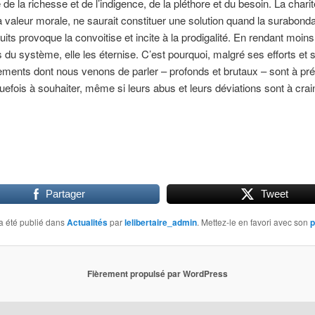
 de la richesse et de l’indigence, de la pléthore et du besoin. La charit
a valeur morale, ne saurait constituer une solution quand la surabon
uits provoque la convoitise et incite à la prodigalité. En rendant moin
s du système, elle les éternise. C’est pourquoi, malgré ses efforts et 
ements dont nous venons de parler – profonds et brutaux – sont à prév
uefois à souhaiter, même si leurs abus et leurs déviations sont à crai
Partager
Tweet
a été publié dans
Actualités
par
lelibertaire_admin
. Mettez-le en favori avec son
p
Fièrement propulsé par WordPress