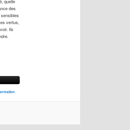
é, quelle
dance des
s sensibles
ses vertus,
oir. Ils
ndre.
ermalien
.