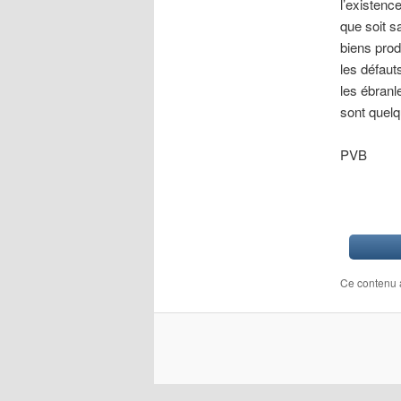
l’existence
que soit s
biens prod
les défaut
les ébranl
sont quelq
PVB
Ce contenu 