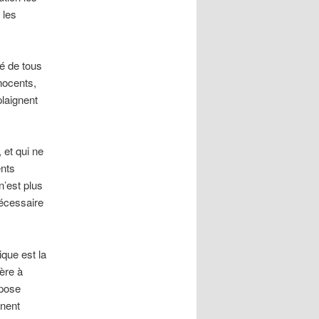
 les
té de tous
nocents,
plaignent
 et qui ne
ents
n’est plus
nécessaire
que est la
sère à
ppose
anent