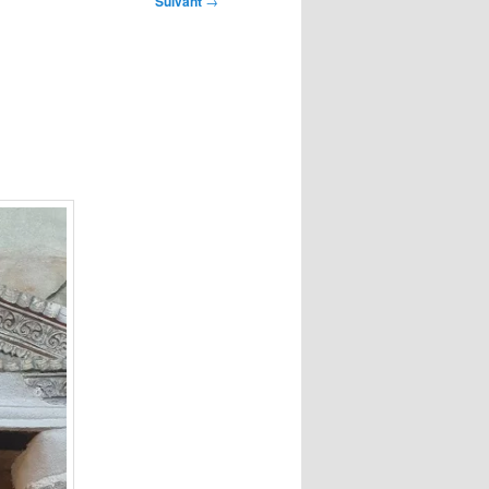
Suivant
→