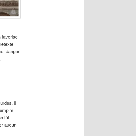
 favorise
rétexte
me, danger
.
urdes. Il
’empire
n fût
der aucun