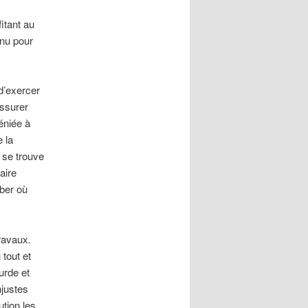
itant au
enu pour
d’exercer
assurer
éniée à
 la
 se trouve
aire
eber où
ravaux.
 tout et
urde et
njustes
ution les