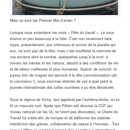
Mais où sont les Premier Mai d’antan ?
Lorsque nous entendons les mots « Fête du travail », ça nous
énerve un peu beaucoup à la folie. C’est non seulement faire
injure, présentement, aux chômeurs et exclus de la planète qui
eux, ne sont pas de la fête, mais c’est souffleter la mémoire de
nos anciens dont le combat, quelquefois jusqu’à la mort, à
travers les siècles et les nations, aboutit à des conditions de vie
et de labeur meilleures et plus humaines. Quand, de surcroît, le
joyeux brin de muguet est associé à la dite commémoration (ah,
la commémo !), nous sommes atterrés de voir à quel point la
journée internationale des luttes ouvrières a pu être dénaturée.
Sous le régime de Vichy, tant apprécié par l’extrême-droite, on lui
fit un mauvais sort. Après que Pétain eût dissous la CGT (au
niveau national car les UL ne furent pas dissoutes), la Charte du
Travail fut créée afin de tromper et de bâillonner les salariés :
interdiction des grèves, collaboration de classe à l’honneur…Tout
comme Hitler, le maréchal proscrivit le socialisme international,