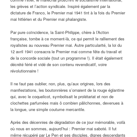
les grèves et l’action syndicale. Inspiré également par la
dictature de Franco, le Premier mai 1941 tint à la fois du Premier
mai hitlérien et du Premier mai phalangiste.
Par pure coïncidence, la Saint-Philippe, chère à l’Action
française, tombe à ce moment-là, ce qui permit le ralliement des
royalistes au nouveau Premier mai. Autre particularité, la loi du
12 avril 1941 consacra le Premier mai comme fête du travail et
de la concorde sociale (tout un programme !). Il était également
décrété férié et vidé de son contenu revendicatif, voire
révolutionnaire !
Il ne faut pas oublier, non, plus, qu’aux origines, lors des
manifestations, les boutonnières s’ornaient de la rouge églantine
qui, avec le coquelicot, symbolisait le prolétariat et non de
clochettes parfumées mais ô combien pâlichonnes, devenues à
la longue, une simple coutume mercantile.
Après des décennies de dégradation de ce jour mémorable, voilà
où nous en sommes, aujourd’hui : Premier mai saboté. Il fut
même récupéré par Le Pen et ses disciples, dignes descendants