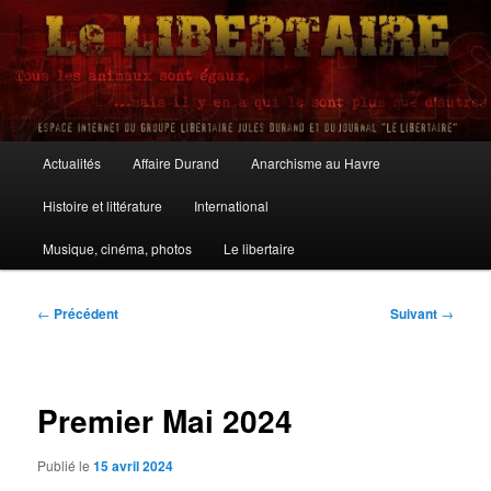
Aller
au
contenu
principal
Le Libertaire
Menu
Actualités
Affaire Durand
Anarchisme au Havre
principal
Histoire et littérature
International
Musique, cinéma, photos
Le libertaire
Navigation
←
Précédent
Suivant
→
des
articles
Premier Mai 2024
Publié le
15 avril 2024