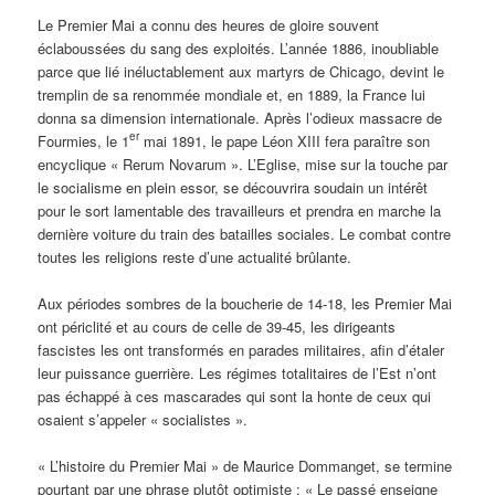
Le Premier Mai a connu des heures de gloire souvent
éclaboussées du sang des exploités. L’année 1886, inoubliable
parce que lié inéluctablement aux martyrs de Chicago, devint le
tremplin de sa renommée mondiale et, en 1889, la France lui
donna sa dimension internationale. Après l’odieux massacre de
er
Fourmies, le 1
mai 1891, le pape Léon XIII fera paraître son
encyclique « Rerum Novarum ». L’Eglise, mise sur la touche par
le socialisme en plein essor, se découvrira soudain un intérêt
pour le sort lamentable des travailleurs et prendra en marche la
dernière voiture du train des batailles sociales. Le combat contre
toutes les religions reste d’une actualité brûlante.
Aux périodes sombres de la boucherie de 14-18, les Premier Mai
ont périclité et au cours de celle de 39-45, les dirigeants
fascistes les ont transformés en parades militaires, afin d’étaler
leur puissance guerrière. Les régimes totalitaires de l’Est n’ont
pas échappé à ces mascarades qui sont la honte de ceux qui
osaient s’appeler « socialistes ».
« L’histoire du Premier Mai » de Maurice Dommanget, se termine
pourtant par une phrase plutôt optimiste : « Le passé enseigne