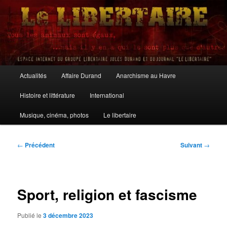
Aller
au
contenu
principal
Le Libertaire
Menu
Actualités
Affaire Durand
Anarchisme au Havre
principal
Histoire et littérature
International
Musique, cinéma, photos
Le libertaire
Navigation
←
Précédent
Suivant
→
des
articles
Sport, religion et fascisme
Publié le
3 décembre 2023