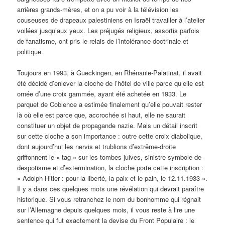
arrières grands-mères, et on a pu voir à la télévision les
couseuses de drapeaux palestiniens en Israël travailler à l’atelier
voilées jusqu’aux yeux. Les préjugés religieux, assortis parfois
de fanatisme, ont pris le relais de l’intolérance doctrinale et
politique.
Toujours en 1993, à Gueckingen, en Rhénanie-Palatinat, il avait
été décidé d’enlever la cloche de l’hôtel de ville parce qu’elle est
ornée d’une croix gammée, ayant été achetée en 1933. Le
parquet de Coblence a estimée finalement qu’elle pouvait rester
là où elle est parce que, accrochée si haut, elle ne saurait
constituer un objet de propagande nazie. Mais un détail inscrit
sur cette cloche a son importance : outre cette croix diabolique,
dont aujourd’hui les nervis et trublions d’extrême-droite
griffonnent le « tag » sur les tombes juives, sinistre symbole de
despotisme et d’extermination, la cloche porte cette inscription :
« Adolph Hitler : pour la liberté, la paix et le pain, le 12.11.1933 ».
Il y a dans ces quelques mots une révélation qui devrait paraître
historique. Si vous retranchez le nom du bonhomme qui régnait
sur l’Allemagne depuis quelques mois, il vous reste à lire une
sentence qui fut exactement la devise du Front Populaire : le