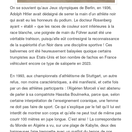
On se souvient qu’aux Jeux olympiques de Berlin, en 1936,
Adolph Hitler avait dédaigné de serrer la main d’un athlète noir
qui avait eu les honneurs du podium. Le docteur Rosenberg
ayant « établi » que les races de couleur sont inférieures à la
race blanche, une poignée de main du Führer aurait été une
véritable trahison, puisqu’elle eût contresigné la reconnaissance
de la supériorité d’un Noir dans une discipline sportive ! Ces
balivernes ont été heureusement balayées quoique certains
trumpistes aux Etats-Unis et bon nombre de fachos en France
véhiculent encore ce type de saloperie en 2023.
En 1993, aux championnats d’athlétisme de Stuttgart, un autre
refus, non moins caractéristiques, a été manifesté, et cette fois
par un des athlètes participants : l’Algérien Morceli s’est abstenu
de parler à sa compatriote Hassiba Boulmerka, parce que, selon
certaine interprétation de l’enseignement coranique, une femme
ne doit pas faire de sport. Ce qui s’explique par le fait qu’il lui est
interdit de montrer son corps et qu’elle ne peut tout de même pas
courir 100 mètres en jupe longue. C’est ainsi ! La correspondante
du Monde en Algérie a vu, sur une plage de Kabylie, deux des
baigneuses faire trempette avec un maillot du temps de nos