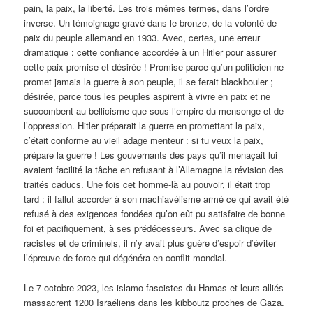
pain, la paix, la liberté. Les trois mêmes termes, dans l’ordre
inverse. Un témoignage gravé dans le bronze, de la volonté de
paix du peuple allemand en 1933. Avec, certes, une erreur
dramatique : cette confiance accordée à un Hitler pour assurer
cette paix promise et désirée ! Promise parce qu’un politicien ne
promet jamais la guerre à son peuple, il se ferait blackbouler ;
désirée, parce tous les peuples aspirent à vivre en paix et ne
succombent au bellicisme que sous l’empire du mensonge et de
l’oppression. Hitler préparait la guerre en promettant la paix,
c’était conforme au vieil adage menteur : si tu veux la paix,
prépare la guerre ! Les gouvernants des pays qu’il menaçait lui
avaient facilité la tâche en refusant à l’Allemagne la révision des
traités caducs. Une fois cet homme-là au pouvoir, il était trop
tard : il fallut accorder à son machiavélisme armé ce qui avait été
refusé à des exigences fondées qu’on eût pu satisfaire de bonne
foi et pacifiquement, à ses prédécesseurs. Avec sa clique de
racistes et de criminels, il n’y avait plus guère d’espoir d’éviter
l’épreuve de force qui dégénéra en conflit mondial.
Le 7 octobre 2023, les islamo-fascistes du Hamas et leurs alliés
massacrent 1200 Israéliens dans les kibboutz proches de Gaza.