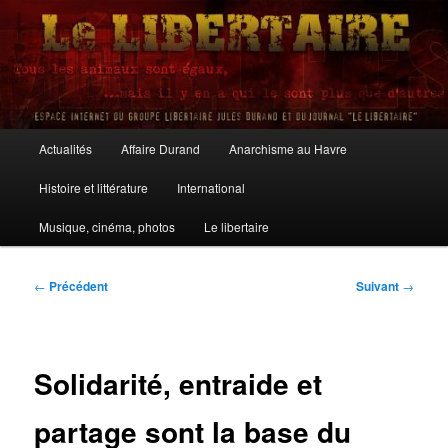
Aller
au
contenu
principal
Le Libertaire
Menu
Actualités
Affaire Durand
Anarchisme au Havre
principal
Histoire et littérature
International
Musique, cinéma, photos
Le libertaire
Navigation
←
Précédent
Suivant
→
des
articles
Solidarité, entraide et
partage sont la base du