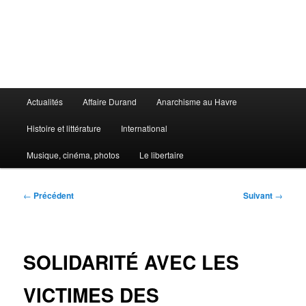
Aller
au
contenu
principal
Le Libertaire
Menu
Actualités
Affaire Durand
Anarchisme au Havre
principal
Histoire et littérature
International
Musique, cinéma, photos
Le libertaire
Navigation
←
Précédent
Suivant
→
des
articles
SOLIDARITÉ AVEC LES
VICTIMES DES