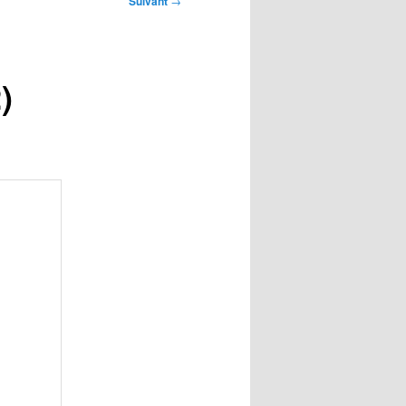
Suivant
→
)