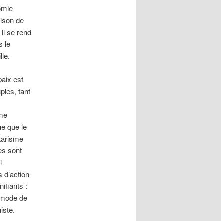
omie
aison de
 Il se rend
s le
lle.
paix est
ples, tant
sme
he que le
itarisme
tes sont
i
s d’action
ifiants :
e mode de
iste.