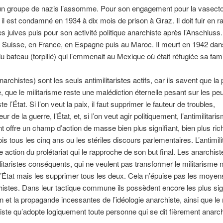
un groupe de nazis l’assomme. Pour son engagement pour la vasect
, il est condamné en 1934 à dix mois de prison à Graz. Il doit fuir en r
es juives puis pour son activité politique anarchiste après l’Anschluss.
 Suisse, en France, en Espagne puis au Maroc. Il meurt en 1942 dan
u bateau (torpillé) qui l’emmenait au Mexique où était réfugiée sa fami
anarchistes) sont les seuls antimilitaristes actifs, car ils savent que la 
, que le militarisme reste une malédiction éternelle pesant sur les peu
e l’État. Si l’on veut la paix, il faut supprimer le fauteur de troubles,
eur de la guerre, l’État, et, si l’on veut agir politiquement, l’antimilitari
 offre un champ d’action de masse bien plus signifiant, bien plus ric
ois tous les cinq ans ou les stériles discours parlementaires. L’antimil
le action du prolétariat qui le rapproche de son but final. Les anarchis
litaristes conséquents, qui ne veulent pas transformer le militarisme n
l’État mais les supprimer tous les deux. Cela n’épuise pas les moyen
istes. Dans leur tactique commune ils possèdent encore les plus sign
ion et la propagande incessantes de l’idéologie anarchiste, ainsi que l
iste qu’adopte logiquement toute personne qui se dit fièrement anarch