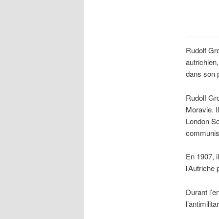
Rudolf Gro
autrichien
dans son p
Rudolf Gro
Moravie. I
London Sch
communism
En 1907, il
l’Autriche
Durant l’e
l’antimilit