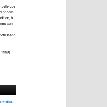
ctuelle que
ersonnelle
dition, à
comme son
détruisant
 1969)
ermalien
.