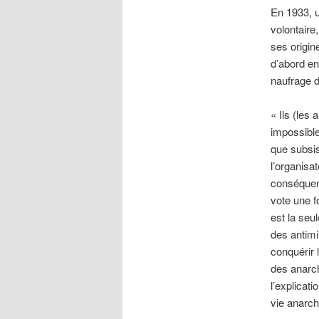
En 1933, 
volontaire
ses origin
d’abord en
naufrage d
« Ils (les 
impossible
que subsist
l’organisat
conséquent
vote une f
est la seu
des antimi
conquérir 
des anarch
l’explicat
vie anarch