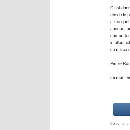
C’est dans 
réside la 
a lieu quo
aucune mor
comportem
intellectu
ce qui exis
Pierre R
Le manifes
Ce contenu 