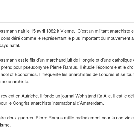
ssmann naît le 15 avril 1882 à Vienne. C’est un militant anarchiste et
, considéré comme le représentant le plus important du mouvement a
ays natal.
ssmann est le fils d’un marchand juif de Hongrie et d’une catholique 
l prend pour pseudonyme Pierre Ramus. Il étudie l’économie et le droit
ool of Economics. Il fréquente les anarchistes de Londres et se tour
e anarchiste.
 revient en Autriche. Il fonde un journal Wohlstand für Alle. Il est le d
 pour le Congrès anarchiste international d’Amsterdam.
ntre-deux-guerres, Pierre Ramus milite radicalement pour la non-viole
arisme.