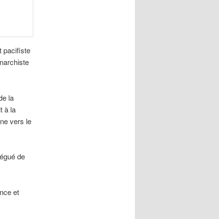
 pacifiste
narchiste
de la
 à la
ne vers le
élégué de
nce et