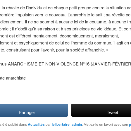
la révolte de l’individu et de chaque petit groupe contre la situation a
première impulsion vers le nouveau. L’anarchiste le sait ; sa révolte p
tidiennement. Il ne se soumet à aucune loi de la coutume, à aucune tra
ale ; il n’obéit qu’à sa raison et à ses principes de vie idéaux. Et 
ent est différent mentalement, économiquement, moralement,
ellement et psychiquement de celui de l’homme du commun, il agit en 
te, construisant pour l’avenir, pour la société affranchie. »
amus ANARCHISME ET NON-VIOLENCE N°16 (JANVIER-FÉVRIER
te anarchiste
Partager
Tweet
a été publié dans
Actualités
par
lelibertaire_admin
. Mettez-le en favori avec son
p