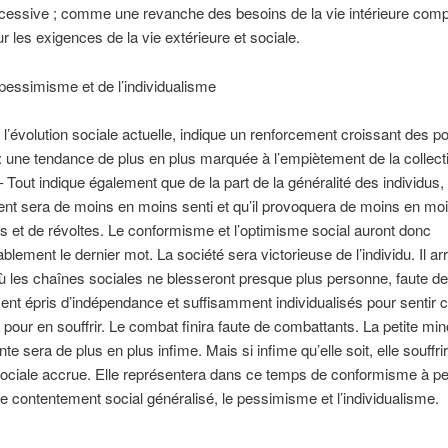
cessive ; comme une revanche des besoins de la vie intérieure com
ur les exigences de la vie extérieure et sociale.
pessimisme et de l’individualisme
 l’évolution sociale actuelle, indique un renforcement croissant des p
 : une tendance de plus en plus marquée à l’empiètement de la collecti
 – Tout indique également que de la part de la généralité des individus,
nt sera de moins en moins senti et qu’il provoquera de moins en mo
s et de révoltes. Le conformisme et l’optimisme social auront donc
blement le dernier mot. La société sera victorieuse de l’individu. Il ar
 les chaînes sociales ne blesseront presque plus personne, faute d
nt épris d’indépendance et suffisamment individualisés pour sentir 
 pour en souffrir. Le combat finira faute de combattants. La petite min
e sera de plus en plus infime. Mais si infime qu’elle soit, elle souffrir
ociale accrue. Elle représentera dans ce temps de conformisme à p
 de contentement social généralisé, le pessimisme et l’individualisme.