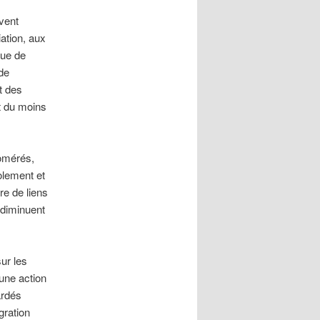
vent
iation, aux
que de
 de
t des
nt du moins
lomérés,
olement et
re de liens
s diminuent
ur les
 une action
ardés
ration