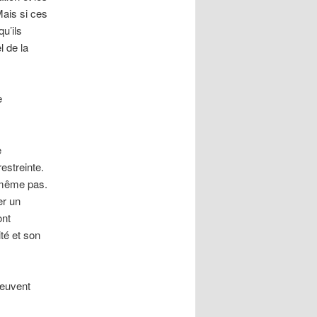
Mais si ces
u’ils
l de la
e
e
estreinte.
 même pas.
er un
ont
té et son
peuvent
.