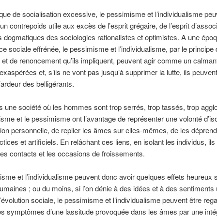
ue de socialisation excessive, le pessimisme et l’individualisme peu
un contrepoids utile aux excès de l’esprit grégaire, de l’esprit d’assoc
s dogmatiques des sociologies rationalistes et optimistes. A une épo
e sociale effrénée, le pessimisme et l’individualisme, par le principe
n et de renoncement qu’ils impliquent, peuvent agir comme un calman
exaspérées et, s’ils ne vont pas jusqu’à supprimer la lutte, ils peuve
’ardeur des belligérants.
s une société où les hommes sont trop serrés, trop tassés, trop agg
alisme et le pessimisme ont l’avantage de représenter une volonté d’is
on personnelle, de replier les âmes sur elles-mêmes, de les déprend
tices et artificiels. En relâchant ces liens, en isolant les individus, il
les contacts et les occasions de froissements.
sme et l’individualisme peuvent donc avoir quelques effets heureux s
humaines ; ou du moins, si l’on dénie à des idées et à des sentiments
 l’évolution sociale, le pessimisme et l’individualisme peuvent être reg
 symptômes d’une lassitude provoquée dans les âmes par une intég