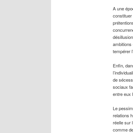
A une époq
constituer 
prétention
concurrenc
désillusio
ambitions 
tempérer l
Enfin, dan
l’individu
de sécessi
sociaux fac
entre eux 
Le pessimi
relations 
réelle sur
comme des