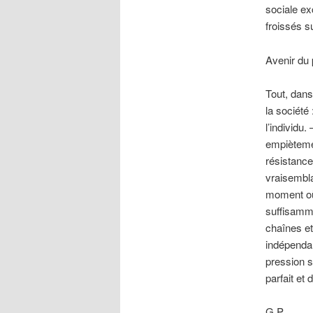
sociale ex
froissés s
Avenir du 
Tout, dans
la société
l’individu.
empièteme
résistance
vraisembla
moment où
suffisamme
chaînes et
indépendant
pression s
parfait et
G.P.