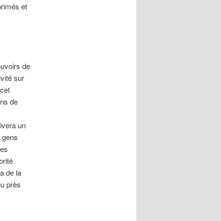
primés et
ouvoirs de
vité sur
 cet
ins de
rivera un
e gens
ces
orité
a de la
eu près