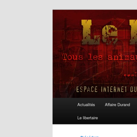
Aller
au
contenu
Le Libertaire
principal
Menu
Actualités
Affaire Durand
principal
Le libertaire
Navigation