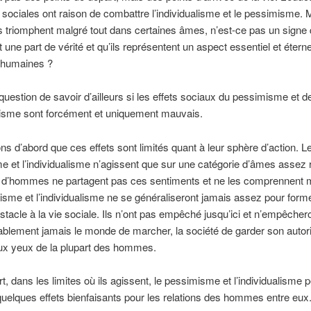
 sociales ont raison de combattre l’individualisme et le pessimisme. 
 triomphent malgré tout dans certaines âmes, n’est-ce pas un signe q
 une part de vérité et qu’ils représentent un aspect essentiel et éterne
é humaines ?
question de savoir d’ailleurs si les effets sociaux du pessimisme et d
alisme sont forcément et uniquement mauvais.
 d’abord que ces effets sont limités quant à leur sphère d’action. L
 et l’individualisme n’agissent que sur une catégorie d’âmes assez r
d’hommes ne partagent pas ces sentiments et ne les comprennent
sme et l’individualisme ne se généraliseront jamais assez pour form
stacle à la vie sociale. Ils n’ont pas empêché jusqu’ici et n’empêcher
blement jamais le monde de marcher, la société de garder son autori
ux yeux de la plupart des hommes.
rt, dans les limites où ils agissent, le pessimisme et l’individualisme 
quelques effets bienfaisants pour les relations des hommes entre eux