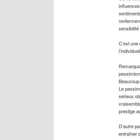
influences
sentiments
renferment
sensibilit
C’est une 
l’individu
Remarquons
pessimisme
Beaucoup 
Le pessimi
sérieux ob
vraisembla
prestige a
D’autre pa
entraîner 