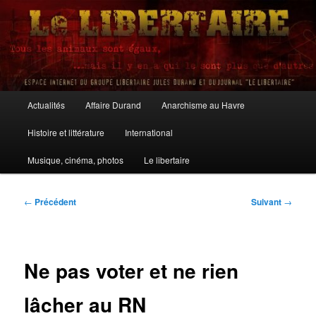
Aller
au
contenu
principal
Le Libertaire
Menu
Actualités
Affaire Durand
Anarchisme au Havre
principal
Histoire et littérature
International
Musique, cinéma, photos
Le libertaire
Navigation
←
Précédent
Suivant
→
des
articles
Ne pas voter et ne rien
lâcher au RN