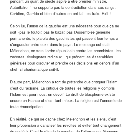
pendant un quart de siècle aspire à être premier ministre.
Autoritaire, il ne supporte pas la contradiction dans ses rangs.
Corbière, Garrido et bien d’autres en ont fait les frais. Exit !
Selon lui, l’union de la gauche est une nécessité pour que ça ne
soit «pas le foutoir, pas le bazar, pas l’Assemblée générale
permanente, le pia-pia des gauchistes qui passent leur temps à
s’engueuler entre eux» dans le pays. Le message est clair.
Mélenchon, ce sera l’ordre républicain contre les anarchistes, les
zadistes, écologistes radicaux…qui prônent les Assemblées
générales pour discuter et prendre des décisions en dehors d’un
chef, si charismatique soit-il.
D’autre part, Mélenchon a tort de prétendre que critiquer l’Islam
c’est du racisme. La critique de toutes les religions y compris
l’Islam est pour nous, un devoir. Le droit de blasphème existe
encore en France et c’est tant mieux. La religion est l’ennemie de
toute émancipation.
En réalité, ce qui se cache chez Mélenchon et les siens, c’est
leur propension à canaliser les révoltes et éviter tout changement
de société. C’est le rôle de la gauche, de l’alternance. Gageons