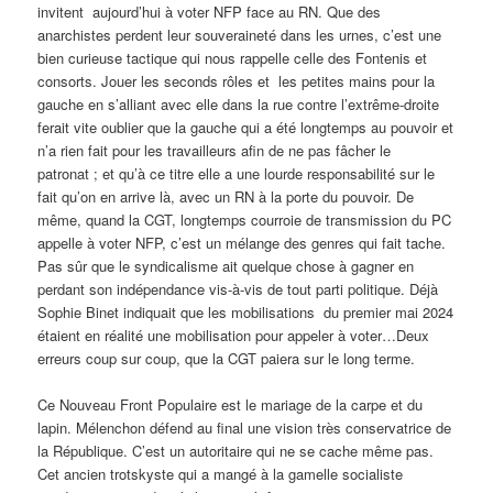
invitent aujourd’hui à voter NFP face au RN. Que des
anarchistes perdent leur souveraineté dans les urnes, c’est une
bien curieuse tactique qui nous rappelle celle des Fontenis et
consorts. Jouer les seconds rôles et les petites mains pour la
gauche en s’alliant avec elle dans la rue contre l’extrême-droite
ferait vite oublier que la gauche qui a été longtemps au pouvoir et
n’a rien fait pour les travailleurs afin de ne pas fâcher le
patronat ; et qu’à ce titre elle a une lourde responsabilité sur le
fait qu’on en arrive là, avec un RN à la porte du pouvoir. De
même, quand la CGT, longtemps courroie de transmission du PC
appelle à voter NFP, c’est un mélange des genres qui fait tache.
Pas sûr que le syndicalisme ait quelque chose à gagner en
perdant son indépendance vis-à-vis de tout parti politique. Déjà
Sophie Binet indiquait que les mobilisations du premier mai 2024
étaient en réalité une mobilisation pour appeler à voter…Deux
erreurs coup sur coup, que la CGT paiera sur le long terme.
Ce Nouveau Front Populaire est le mariage de la carpe et du
lapin. Mélenchon défend au final une vision très conservatrice de
la République. C’est un autoritaire qui ne se cache même pas.
Cet ancien trotskyste qui a mangé à la gamelle socialiste