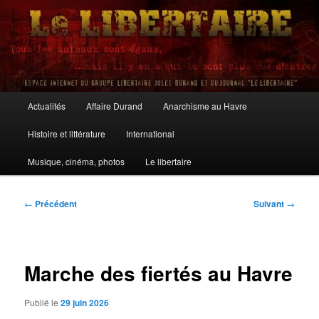
Aller
au
contenu
principal
Le Libertaire
Menu
Actualités
Affaire Durand
Anarchisme au Havre
principal
Histoire et littérature
International
Musique, cinéma, photos
Le libertaire
Navigation
←
Précédent
Suivant
→
des
articles
Marche des fiertés au Havre
Publié le
29 juin 2026