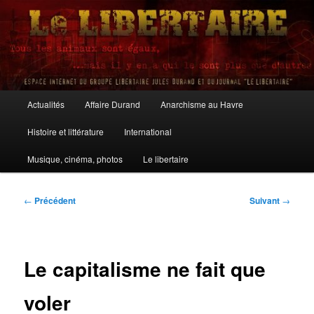
Aller
au
contenu
principal
Le Libertaire
Menu
Actualités
Affaire Durand
Anarchisme au Havre
principal
Histoire et littérature
International
Musique, cinéma, photos
Le libertaire
Navigation
←
Précédent
Suivant
→
des
articles
Le capitalisme ne fait que
voler