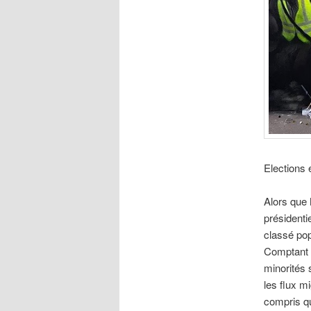
Elections 
Alors que 
présidenti
classé popu
Comptant n
minorités
les flux m
compris qu