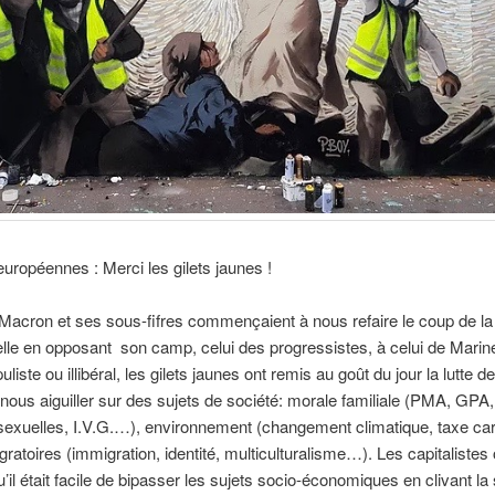
européennes : Merci les gilets jaunes !
Macron et ses sous-fifres commençaient à nous refaire le coup de la
elle en opposant son camp, celui des progressistes, à celui de Marin
liste ou illibéral, les gilets jaunes ont remis au goût du jour la lutte d
ous aiguiller sur des sujets de société: morale familiale (PMA, GPA,
 sexuelles, I.V.G.…), environnement (changement climatique, taxe c
igratoires (immigration, identité, multiculturalisme…). Les capitalistes 
’il était facile de bipasser les sujets socio-économiques en clivant la