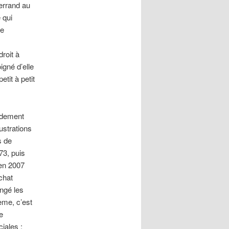
terrand au
 qui
de
droit à
igné d’elle
tit à petit
idement
ustrations
s de
73, puis
 en 2007
chat
ongé les
ème, c’est
e
iales :