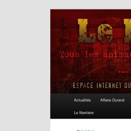
Aller
au
contenu
Le Libertaire
principal
Menu
Actualités
Affaire Durand
principal
Le libertaire
Navigation