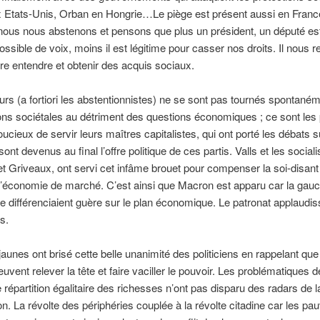
 Etats-Unis, Orban en Hongrie…Le piège est présent aussi en France
nous nous abstenons et pensons que plus un président, un député es
ossible de voix, moins il est légitime pour casser nos droits. Il nous re
ire entendre et obtenir des acquis sociaux.
urs (a fortiori les abstentionnistes) ne se sont pas tournés spontané
ons sociétales au détriment des questions économiques ; ce sont les p
oucieux de servir leurs maîtres capitalistes, qui ont porté les débats 
sont devenus au final l’offre politique de ces partis. Valls et les socia
t Griveaux, ont servi cet infâme brouet pour compenser la soi-disant
l’économie de marché. C’est ainsi que Macron est apparu car la gauc
se différenciaient guère sur le plan économique. Le patronat applaudis
s.
 jaunes ont brisé cette belle unanimité des politiciens en rappelant que
uvent relever la tête et faire vaciller le pouvoir. Les problématiques d
e répartition égalitaire des richesses n’ont pas disparu des radars de l
on. La révolte des périphéries couplée à la révolte citadine car les pa