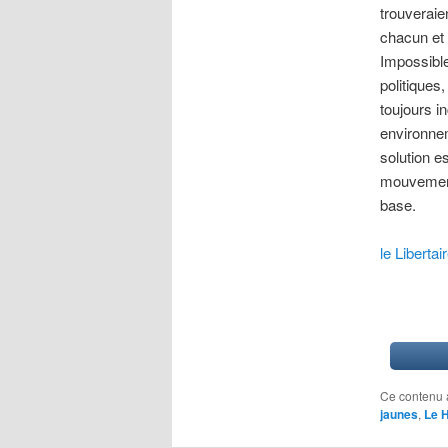
trouveraie
chacun et 
Impossible
politiques
toujours i
environnem
solution e
mouvement 
base.
le Libertai
Ce contenu 
jaunes
,
Le 