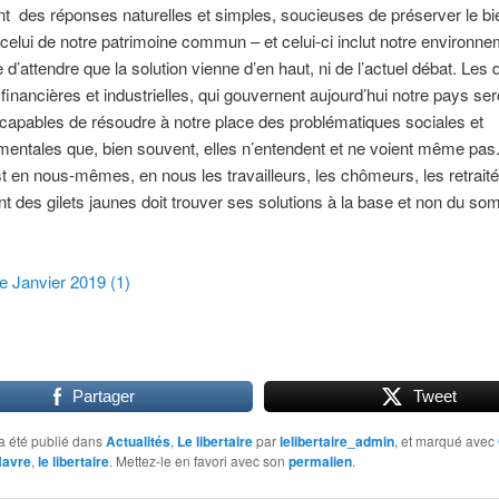
nt des réponses naturelles et simples, soucieuses de préserver le bi
celui de notre patrimoine commun – et celui-ci inclut notre environne
 d’attendre que la solution vienne d’en haut, ni de l’actuel débat. Les 
, financières et industrielles, qui gouvernent aujourd’hui notre pays ser
ncapables de résoudre à notre place des problématiques sociales et
entales que, bien souvent, elles n’entendent et ne voient même pas
st en nous-mêmes, en nous les travailleurs, les chômeurs, les retraité
des gilets jaunes doit trouver ses solutions à la base et non du so
re Janvier 2019 (1)
Partager
Tweet
a été publié dans
Actualités
,
Le libertaire
par
lelibertaire_admin
, et marqué avec
Havre
,
le libertaire
. Mettez-le en favori avec son
permalien
.