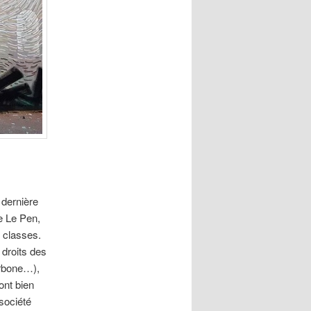
 dernière
e Le Pen,
e classes.
 droits des
arbone…),
ont bien
 société