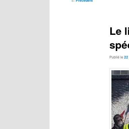
←
Précédent
des
articles
Le l
spéc
Publié le
22