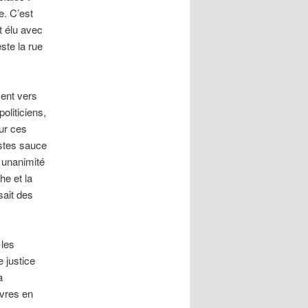
. C’est
t élu avec
ste la rue
ment vers
oliticiens,
sur ces
listes sauce
 unanimité
he et la
sait des
 les
e justice
a
uvres en