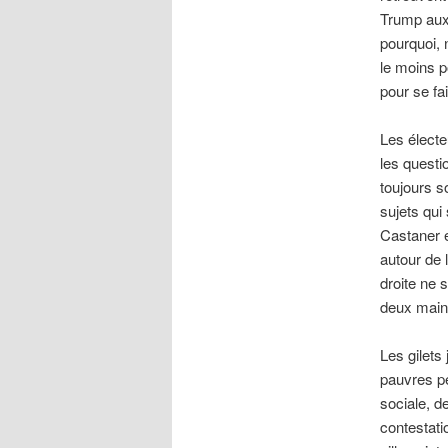
Trump aux
pourquoi, 
le moins p
pour se fa
Les électe
les questi
toujours s
sujets qui 
Castaner e
autour de 
droite ne 
deux main
Les gilets
pauvres pe
sociale, d
contestati