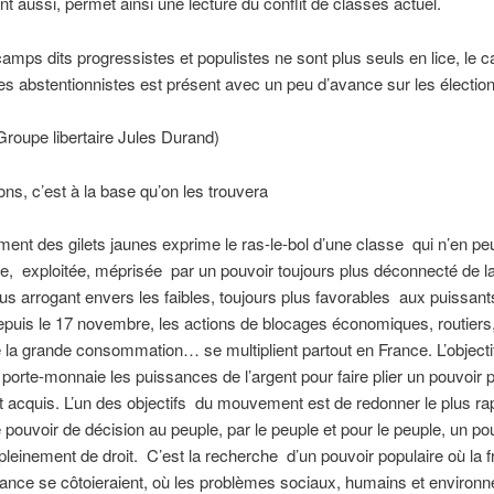
ent aussi, permet ainsi une lecture du conflit de classes actuel.
amps dits progressistes et populistes ne sont plus seuls en lice, le
nes abstentionnistes est présent avec un peu d’avance sur les élection
roupe libertaire Jules Durand)
ons, c’est à la base qu’on les trouvera
nt des gilets jaunes exprime le ras-le-bol d’une classe qui n’en peu
ée, exploitée, méprisée par un pouvoir toujours plus déconnecté de la 
lus arrogant envers les faibles, toujours plus favorables aux puissant
puis le 17 novembre, les actions de blocages économiques, routiers
 la grande consommation… se multiplient partout en France. L’objecti
 porte-monnaie les puissances de l’argent pour faire plier un pouvoir p
st acquis. L’un des objectifs du mouvement est de redonner le plus r
e pouvoir de décision au peuple, par le peuple et pour le peuple, un po
 pleinement de droit. C’est la recherche d’un pouvoir populaire où la fr
llance se côtoieraient, où les problèmes sociaux, humains et enviro