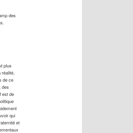
 camp des
s.
t plus
réalité,
s de ce
, des
f est de
olitique
apidement
uvoir qui
aternité et
nnementaux