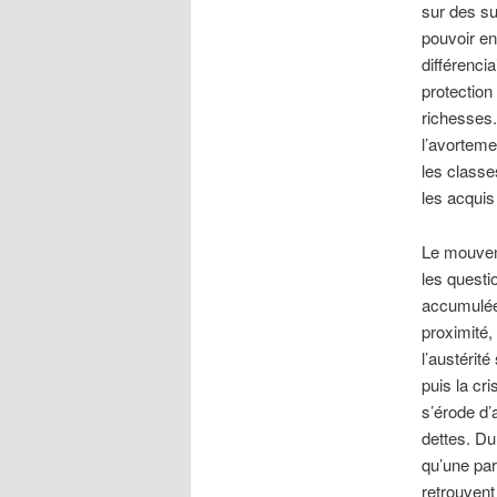
sur des su
pouvoir en
différencia
protection 
richesses.
l’avorteme
les classe
les acquis 
Le mouveme
les questi
accumulées
proximité,
l’austérit
puis la cr
s’érode d’
dettes. Du
qu’une par
retrouvent