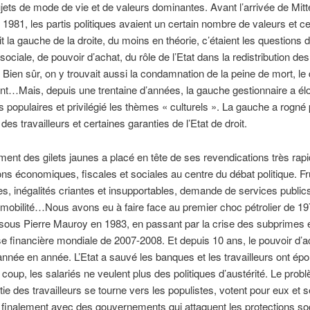
jets de mode de vie et de valeurs dominantes. Avant l’arrivée de Mit
 1981, les partis politiques avaient un certain nombre de valeurs et ce
it la gauche de la droite, du moins en théorie, c’étaient les questions 
sociale, de pouvoir d’achat, du rôle de l’Etat dans la redistribution des
 Bien sûr, on y trouvait aussi la condamnation de la peine de mort, le 
nt…Mais, depuis une trentaine d’années, la gauche gestionnaire a élo
s populaires et privilégié les thèmes « culturels ». La gauche a rogné pe
des travailleurs et certaines garanties de l’Etat de droit.
nt des gilets jaunes a placé en tête de ses revendications très rap
ons économiques, fiscales et sociales au centre du débat politique. Fr
, inégalités criantes et insupportables, demande de services public
 mobilité…Nous avons eu à faire face au premier choc pétrolier de 19
é sous Pierre Mauroy en 1983, en passant par la crise des subprimes
ise financière mondiale de 2007-2008. Et depuis 10 ans, le pouvoir d’a
année en année. L’Etat a sauvé les banques et les travailleurs ont ép
 coup, les salariés ne veulent plus des politiques d’austérité. Le probl
tie des travailleurs se tourne vers les populistes, votent pour eux et s
 finalement avec des gouvernements qui attaquent les protections soc