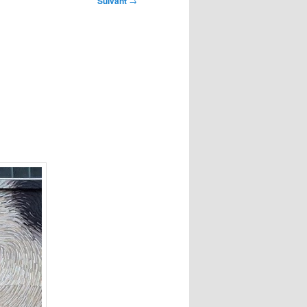
Suivant
→