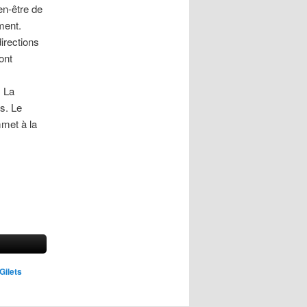
en-être de
ment.
directions
ont
. La
s. Le
mmet à la
Gilets