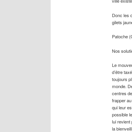
ville exist
Donc les c
gilets jau
Patoche (G
Nos soluti
Le mouveme
d’être tax
toujours p
monde. De
centres de
frapper au
qui leur e
possible l
lui revient
la bienvei