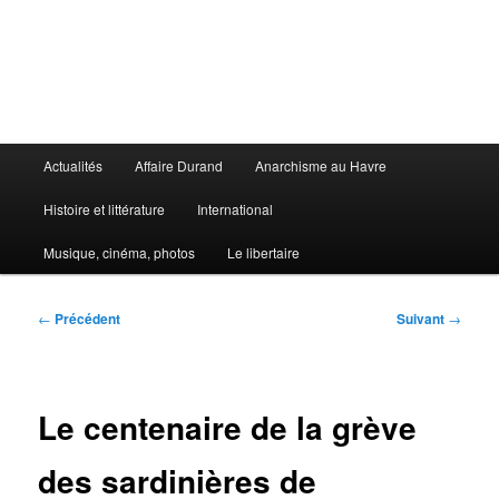
Aller
au
contenu
principal
Le Libertaire
Menu
Actualités
Affaire Durand
Anarchisme au Havre
principal
Histoire et littérature
International
Musique, cinéma, photos
Le libertaire
Navigation
←
Précédent
Suivant
→
des
articles
Le centenaire de la grève
des sardinières de