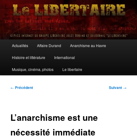
Aller
au
contenu
principal
Le Libertaire
Menu
Actualités
Affaire Durand
Anarchisme au Havre
principal
Histoire et littérature
International
Musique, cinéma, photos
Le libertaire
Navigation
←
Précédent
Suivant
→
des
articles
L’anarchisme est une
nécessité immédiate